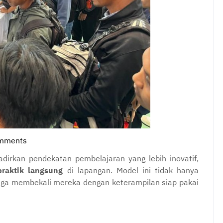
mments
88
dirkan pendekatan pembelajaran yang lebih inovatif,
raktik langsung
di lapangan. Model ini tidak hanya
uga membekali mereka dengan keterampilan siap pakai