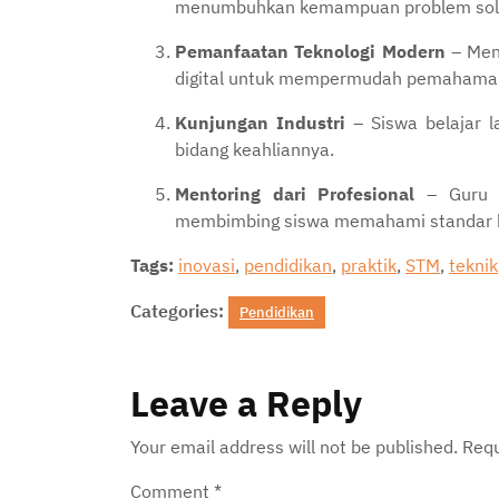
menumbuhkan kemampuan problem solv
Pemanfaatan Teknologi Modern
– Meng
digital untuk mempermudah pemahaman
Kunjungan Industri
– Siswa belajar l
bidang keahliannya.
Mentoring dari Profesional
– Guru d
membimbing siswa memahami standar k
Tags:
inovasi
,
pendidikan
,
praktik
,
STM
,
teknik
Categories:
Pendidikan
Leave a Reply
Your email address will not be published.
Requ
Comment
*