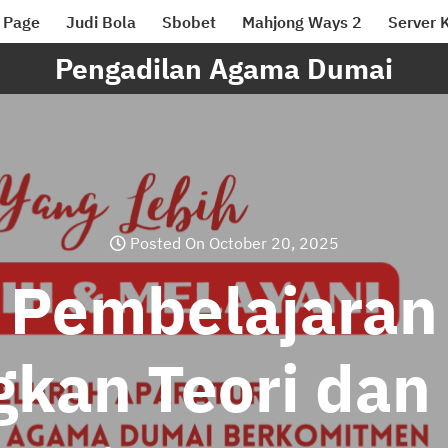
 Page
Judi Bola
Sbobet
Mahjong Ways 2
Server 
Pengadilan Agama Dumai
Posted On October 20, 2025
 Pembelajaran
kan Teori dan 