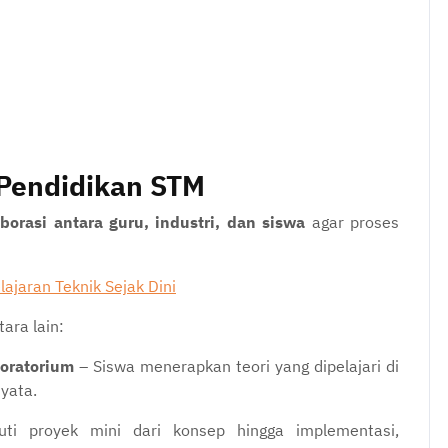
Pendidikan STM
borasi antara guru, industri, dan siswa
agar proses
ajaran Teknik Sejak Dini
ara lain:
boratorium
– Siswa menerapkan teori yang dipelajari di
nyata.
ti proyek mini dari konsep hingga implementasi,