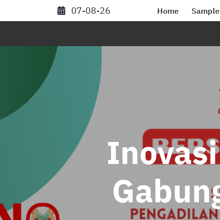
Skip
07-08-26
Home
Sample
to
content
Inovasi
Gabung