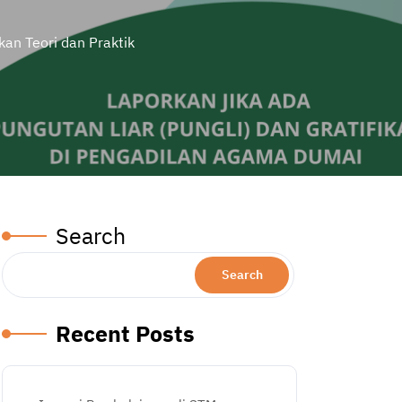
an Teori dan Praktik
Search
Search
Recent Posts