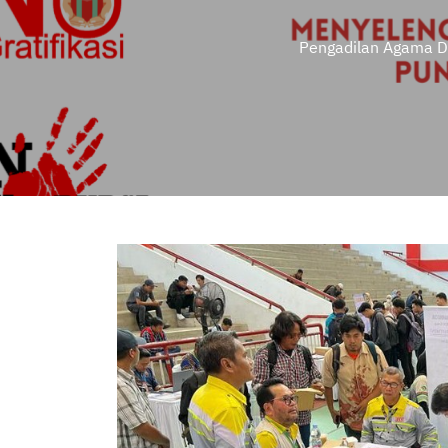
Pengadilan Agama 