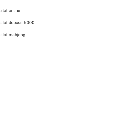
slot online
slot deposit 5000
slot mahjong