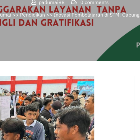
padumai88
0 comments
Dumai
>>
Pendidikan
>> Inovasi Pembelajaran di STM: Gabungk