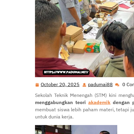
October 20, 2025
padumai88
0 Co
October
padumai
20,
Sekolah Teknik Menengah (STM) kini mengha
2025
menggabungkan teori
akademik
dengan p
membuat siswa lebih paham materi, tetapi j
untuk dunia kerja.