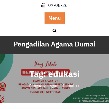
Skip
07-08-26
to
content
Menu
Pengadilan Agama Dumai
Tag:
edukasi
Pengadilan Agama Dumai
>>