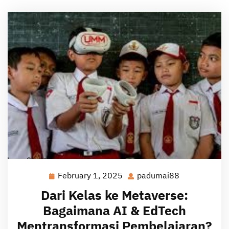
February 1, 2025
padumai88
February
padumai88
1,
Dari Kelas ke Metaverse:
2025
Bagaimana AI & EdTech
Mentransformasi Pembelajaran?