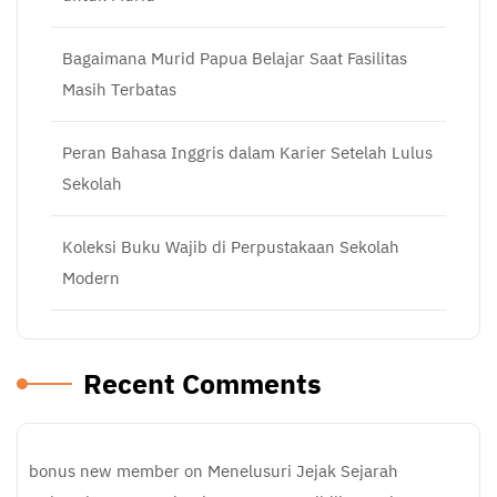
Bagaimana Murid Papua Belajar Saat Fasilitas
Masih Terbatas
Peran Bahasa Inggris dalam Karier Setelah Lulus
Sekolah
Koleksi Buku Wajib di Perpustakaan Sekolah
Modern
Recent Comments
bonus new member
on
Menelusuri Jejak Sejarah