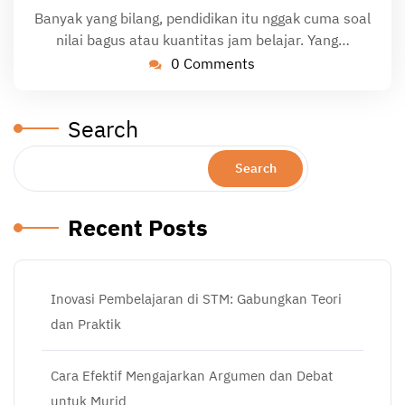
Banyak yang bilang, pendidikan itu nggak cuma soal
nilai bagus atau kuantitas jam belajar. Yang…
0 Comments
Search
Search
Recent Posts
Inovasi Pembelajaran di STM: Gabungkan Teori
dan Praktik
Cara Efektif Mengajarkan Argumen dan Debat
untuk Murid