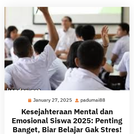
January 27, 2025
padumai88
January
padumai88
27,
Kesejahteraan Mental dan
2025
Emosional Siswa 2025: Penting
Banget, Biar Belajar Gak Stres!