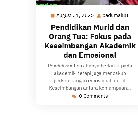
August 31, 2025
padumai88
August
pad
31,
Pendidikan Murid dan
2025
Orang Tua: Fokus pada
Keseimbangan Akademik
dan Emosional
Pendidikan tidak hanya berkutat pada
akademik, tetapi juga mencakup
perkembangan emosional murid.
Keseimbangan antara kemampuan…
0 Comments