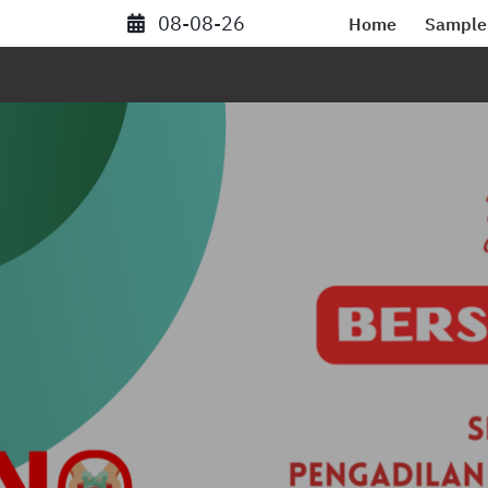
Skip
08-08-26
Home
Sample
to
content