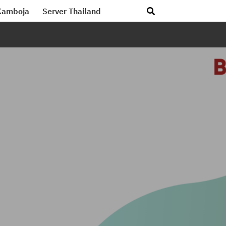
Kamboja
Server Thailand