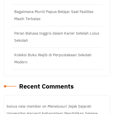
Bagaimana Murid Papua Belajar Saat Fasilitas
Masih Terbatas
Peran Bahasa Inggris dalam Karier Setelah Lulus
Sekolah
Koleksi Buku Wajib di Perpustakaan Sekolah
Modern
Recent Comments
bonus new member
on
Menelusuri Jejak Sejarah
Universitas Harvard Kebanggaan Pendidikan Selama