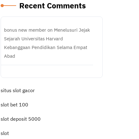
Recent Comments
bonus new member
on
Menelusuri Jejak
Sejarah Universitas Harvard
Kebanggaan Pendidikan Selama Empat
Abad
situs slot gacor
slot bet 100
slot deposit 5000
slot