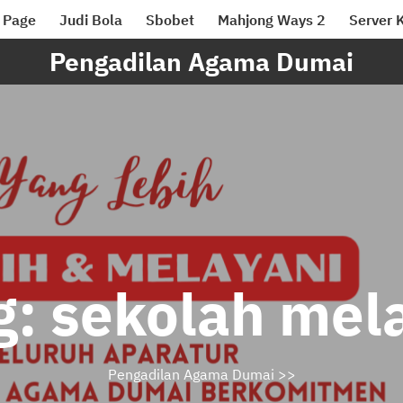
 Page
Judi Bola
Sbobet
Mahjong Ways 2
Server 
Pengadilan Agama Dumai
g:
sekolah mel
Pengadilan Agama Dumai
>>