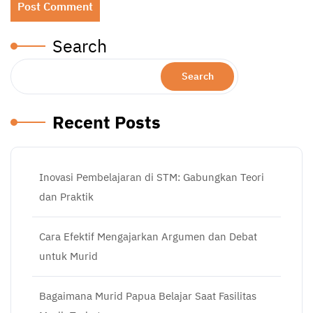
Search
Search
Recent Posts
Inovasi Pembelajaran di STM: Gabungkan Teori
dan Praktik
Cara Efektif Mengajarkan Argumen dan Debat
untuk Murid
Bagaimana Murid Papua Belajar Saat Fasilitas