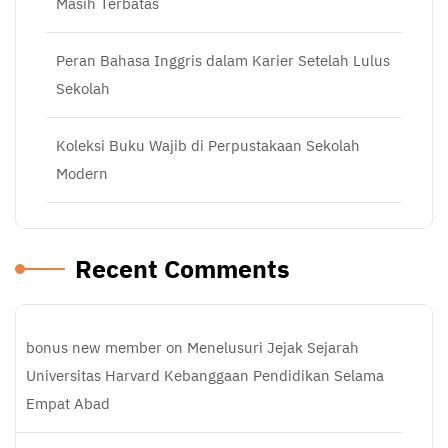
Masih Terbatas
Peran Bahasa Inggris dalam Karier Setelah Lulus
Sekolah
Koleksi Buku Wajib di Perpustakaan Sekolah
Modern
Recent Comments
bonus new member
on
Menelusuri Jejak Sejarah
Universitas Harvard Kebanggaan Pendidikan Selama
Empat Abad