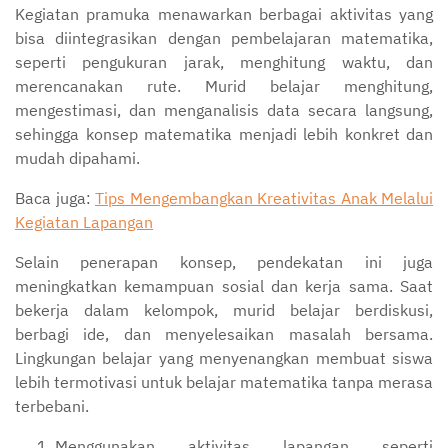
Kegiatan pramuka menawarkan berbagai aktivitas yang
bisa diintegrasikan dengan pembelajaran matematika,
seperti pengukuran jarak, menghitung waktu, dan
merencanakan rute. Murid belajar menghitung,
mengestimasi, dan menganalisis data secara langsung,
sehingga konsep matematika menjadi lebih konkret dan
mudah dipahami.
Baca juga:
Tips Mengembangkan Kreativitas Anak Melalui
Kegiatan Lapangan
Selain penerapan konsep, pendekatan ini juga
meningkatkan kemampuan sosial dan kerja sama. Saat
bekerja dalam kelompok, murid belajar berdiskusi,
berbagi ide, dan menyelesaikan masalah bersama.
Lingkungan belajar yang menyenangkan membuat siswa
lebih termotivasi untuk belajar matematika tanpa merasa
terbebani.
Menggunakan aktivitas lapangan seperti