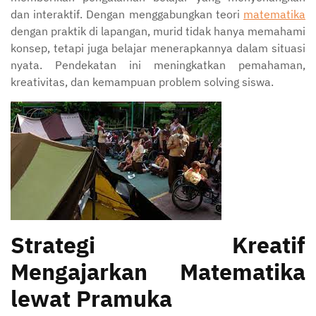
dan interaktif. Dengan menggabungkan teori
matematika
dengan praktik di lapangan, murid tidak hanya memahami
konsep, tetapi juga belajar menerapkannya dalam situasi
nyata. Pendekatan ini meningkatkan pemahaman,
kreativitas, dan kemampuan problem solving siswa.
Strategi Kreatif
Mengajarkan Matematika
lewat Pramuka