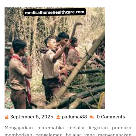
Mengajarkan Matematika Melalui Kegiatan Pramuka
September 8, 2025
padumai88
0 Comments
September
padumai88
8,
Mengajarkan matematika melalui kegiatan pramuka
2025
memberikan pengalaman belajar yang menyenangkan